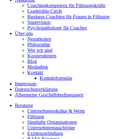
Coaching­kompetenz für Führungs­kräfte
Leadership Circle
Business Coaching für Frauen in Führung
Supervision
Psychopathologie für Coaches
Über uns
Neuigkeiten
Philosophie
Wer wir sind
Kooperationen
Blog
Mediathek
Kontakt
Kontaktformular
Impressum
Datenschutzerklärung
Allgemeine Geschäftsbedingungen
Beratung
Unternehmenskultur & Werte
Führung
Sinn­hafte Organisa­tionen
Unternehmensnachfolge
Existenzgründung
BAFA Beratung